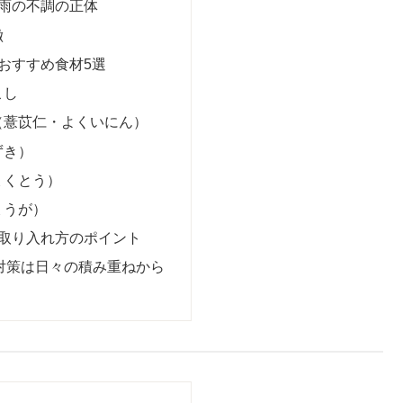
梅雨の不調の正体
徴
るおすすめ食材5選
こし
（薏苡仁・よくいにん）
ずき）
ょくとう）
ょうが）
の取り入れ方のポイント
湿”対策は日々の積み重ねから