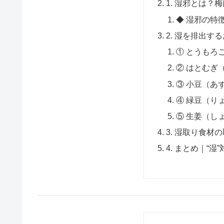
1. 湿邪とは？
◆ 湿邪の特
2. 湿を排出す
① とうもろ
② はとむぎ
③ 小豆（あ
④ 緑豆（り
⑤ 生姜（し
3. 湿取り食材
4. まとめ｜“