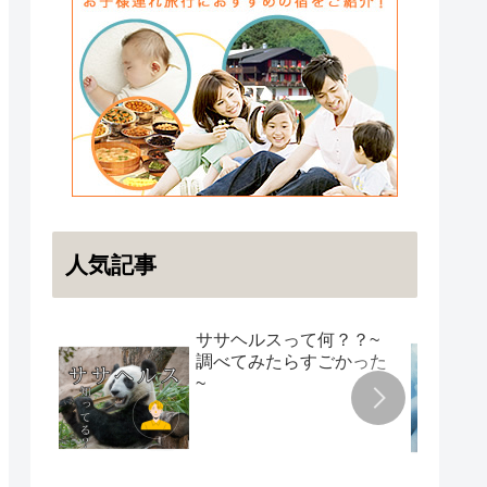
人気記事
ササヘルスって何？？~
調べてみたらすごかった
~