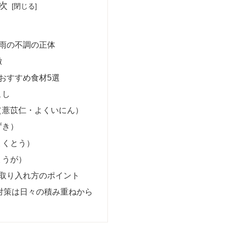
次
梅雨の不調の正体
徴
るおすすめ食材5選
こし
（薏苡仁・よくいにん）
ずき）
ょくとう）
ょうが）
の取り入れ方のポイント
湿”対策は日々の積み重ねから