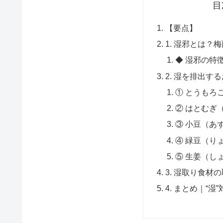
目
【要点】
1. 湿邪とは？
◆ 湿邪の特
2. 湿を排出す
① とうもろ
② はとむぎ
③ 小豆（あ
④ 緑豆（り
⑤ 生姜（し
3. 湿取り食材
4. まとめ｜“