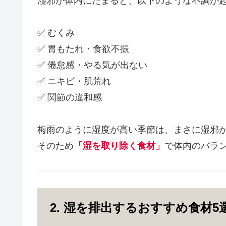
湿邪が体内にたまると、以下のような不調が
✅ むくみ
✅ 胃もたれ・食欲不振
✅ 倦怠感・やる気が出ない
✅ ニキビ・肌荒れ
✅ 関節の違和感
梅雨のように湿度が高い季節は、まさに湿邪
そのため
「湿を取り除く食材」
で体内のバラ
2. 湿を排出するおすすめ食材5