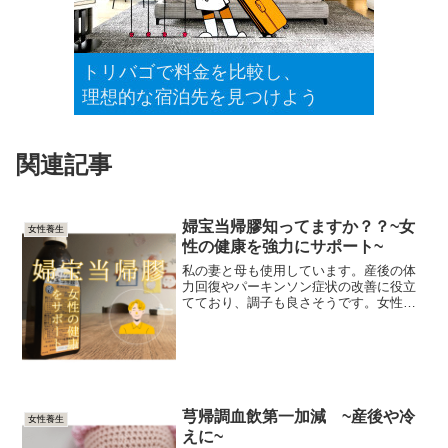
関連記事
婦宝当帰膠知ってますか？？~女
女性養生
性の健康を強力にサポート~
私の妻と母も使用しています。産後の体
力回復やパーキンソン症状の改善に役立
てており、調子も良さそうです。女性の
健康をサポートするためのアイテムとし
ておすすめなので紹介します。1. 婦宝当
帰膠とは？婦宝当帰膠（ふほうとうきこ
う）は、女性の健康を...
芎帰調血飲第一加減 ~産後や冷
女性養生
えに~