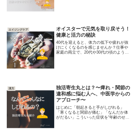
が、サーチュイン遺伝子（Sirtuin）。こ
の記事では、サーチュイン遺伝子の働き
と、活性化に必...
オイスターで元気を取り戻そう！
エイジングケア
健康と活力の秘訣
40代を迎えると、体力の低下や疲れが抜
けにくくなるのを感じませんか？仕事や
家庭の両立で、20代や30代の頃のように
元気いっぱいで過ごすことが難しくなる
こともありますよね。そんな方におすす
めしたいのが、オイスターサプリです。
「海のミルク」とも...
独活寄生丸とは？〜痺れ・関節の
漢方
違和感に悩む人へ、中医学からの
アプローチ〜
はじめに「朝起きると手がしびれる」
「寒くなると関節が痛む」「なんだか体
がだるい」こういった症状を“年齢のせ
い”として放置していませんか？中医学で
はこれを風寒湿（ふうかんしつ）によ
る“痺証”と捉え、体のエネルギー（気）と
栄養（血）の不足が根本...