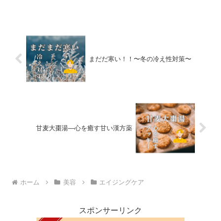
まだだ寒い！！〜冬の冷え性対策〜
甘麦大棗湯—心を癒す甘い漢方薬
ホーム
美容
エイジングケア
スポンサーリンク