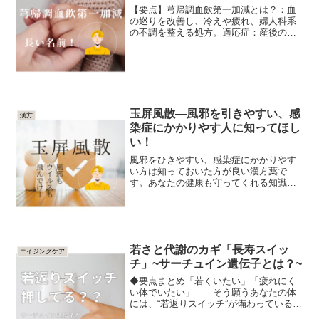
【要点】芎帰調血飲第一加減とは？：血
の巡りを改善し、冷えや疲れ、婦人科系
の不調を整える処方。適応症：産後の不
調、冷え性、月経異常、更年期障害、慢
性頭痛、肩こりなど。処方構成：21種類
の生薬を組み合わせた血行促進と体質改
善の漢方薬。1. 芎帰...
玉屏風散—風邪を引きやすい、感
漢方
染症にかかりやす人に知ってほし
い！
風邪をひきやすい、感染症にかかりやす
い方は知っておいた方が良い漢方薬で
す。あなたの健康も守ってくれる知識に
なるので紹介します♪【要点】玉屏風散
（ぎょくへいふうさん）の特徴：体力を
補い、免疫力を強化する漢方薬。適応す
る症状：汗をかきやすく疲れ...
若さと代謝のカギ「長寿スイッ
エイジングケア
チ」~サーチュイン遺伝子とは？~
◆要点まとめ「若くいたい」「疲れにく
い体でいたい」――そう願うあなたの体
には、“若返りスイッチ”が備わっているの
をご存知でしょうか？その鍵を握るの