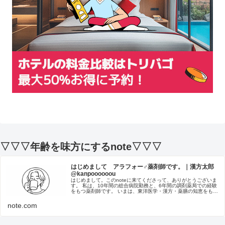
▽▽▽年齢を味方にするnote▽▽▽
はじめまして アラフォー♂薬剤師です。｜漢方太郎
@kanpoooooou
はじめまして。このnoteに来てくださって、ありがとうございま
す。 私は、10年間の総合病院勤務と、6年間の調剤薬局での経験
をもつ薬剤師です。 いまは、東洋医学・漢方・薬膳の知恵をもと
に、「内側から輝く美容法」をInstagram・ブログ・...
note.com