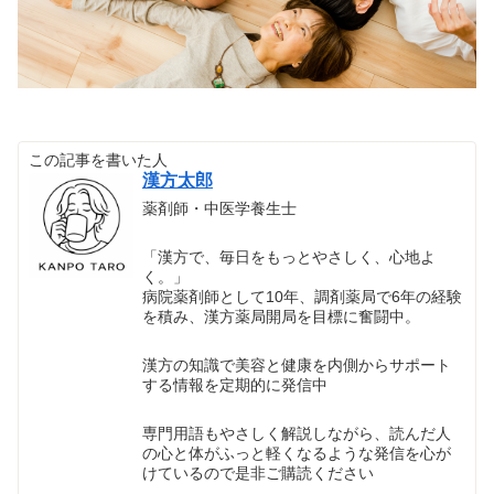
この記事を書いた人
漢方太郎
薬剤師・中医学養生士
「漢方で、毎日をもっとやさしく、心地よ
く。」
病院薬剤師として10年、調剤薬局で6年の経験
を積み、漢方薬局開局を目標に奮闘中。
漢方の知識で美容と健康を内側からサポート
する情報を定期的に発信中
専門用語もやさしく解説しながら、読んだ人
の心と体がふっと軽くなるような発信を心が
けているので是非ご購読ください