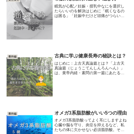
眠気が心配／妊娠・授乳中なにを選択し
たらいいのを解決はじめに「眠くなるの
は困る」「妊娠中だけど頭痛がつらい」
「胃が弱い…」そんなときにパッケージ
裏の“成分”欄を見て、選べるようにまとめ
ました。有効成分ベースで比較して、紹
介します。生活改善や...
古典に学ぶ健康長寿の秘訣とは？
番外編
はじめに：上古天真論篇とは？「上古天
真論篇（じょうこてんしんろんへん）」
は、黄帝内経・素問の第一篇にあたる重
要な章で、健康長寿の秘訣が記されてい
ます。この篇では、古代の人々がどのよ
うに自然と調和しながら健康を保ち、寿
命を全うしていたのかを解...
オメガ3系脂肪酸がいい5つの理由
番外編
オメガ3系脂肪酸ってよく耳にしますよね
心臓や脳を守り、炎症を抑えるなど、私
たちの体に欠かせない必須脂肪酸。その