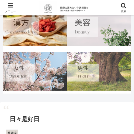
メニュー
検索
日々是好日
番外編