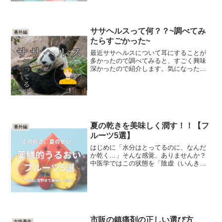
ササヘルスって何？？~調べてみ
番外編
たらすごかった~
最近ササヘルスについて耳にすることが
多かったので調べてみると、すごく興味
深かったので紹介します。気になった方
は健康をサポートに試してみてくださ
い。ササヘルスは、国産のクマ笹から抽
出した成分を主成分とする第3類医薬品で
す。この天然の薬用成分は...
夏の乾きを美味しく潤す！！【フ
番外編
ルーツ5選】
はじめに「水分はとってるのに、なんだ
か乾く…」そんな感覚、ありませんか？
中医学ではこの状態を「陰虚（いんき
ょ）」と呼びます。現代でいう“潤い不
足”のようなもので、体の内側の水分や栄
養が足りていない状態。とくに夏は、汗
や熱で“陰”が消耗しやす...
市販の鎮痛剤の正しい選び方
女性養生