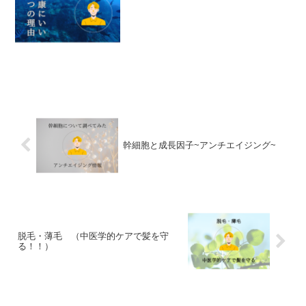
素晴らしい効果と、どんな食材に多く含
まれているかを詳しくご紹介します♪【要
点】オメガ3系脂肪酸の特長：体内で作れ
ない必須脂肪酸で、...
幹細胞と成長因子~アンチエイジング~
脱毛・薄毛 （中医学的ケアで髪を守
る！！）