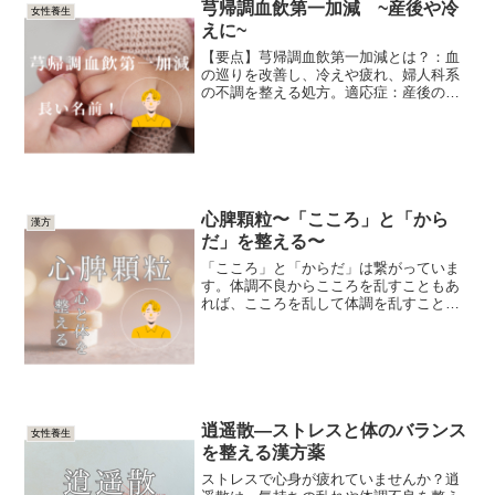
芎帰調血飲第一加減 ~産後や冷
女性養生
えに~
【要点】芎帰調血飲第一加減とは？：血
の巡りを改善し、冷えや疲れ、婦人科系
の不調を整える処方。適応症：産後の不
調、冷え性、月経異常、更年期障害、慢
性頭痛、肩こりなど。処方構成：21種類
の生薬を組み合わせた血行促進と体質改
善の漢方薬。1. 芎帰...
心脾顆粒〜「こころ」と「から
漢方
だ」を整える〜
「こころ」と「からだ」は繋がっていま
す。体調不良からこころを乱すこともあ
れば、こころを乱して体調を乱すことも
あります。そんな時に出会った漢方があ
ったので紹介します。あなたの健康の参
考になれば嬉しく思います♪【要点】心脾
顆粒は心身の疲労、不眠...
逍遥散—ストレスと体のバランス
女性養生
を整える漢方薬
ストレスで心身が疲れていませんか？逍