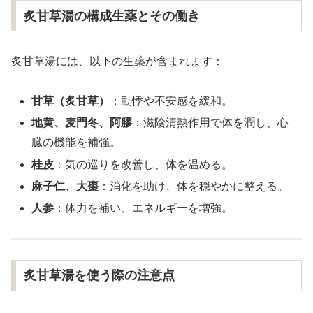
炙甘草湯の構成生薬とその働き
炙甘草湯には、以下の生薬が含まれます：
甘草（炙甘草）
：動悸や不安感を緩和。
地黄、麦門冬、阿膠
：滋陰清熱作用で体を潤し、心
臓の機能を補強。
桂皮
：気の巡りを改善し、体を温める。
麻子仁、大棗
：消化を助け、体を穏やかに整える。
人参
：体力を補い、エネルギーを増強。
炙甘草湯を使う際の注意点