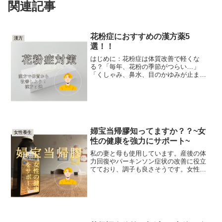
関連記事
花粉症におすすめの漢方薬5
漢方
選！！
はじめに：花粉症は体質改善で軽くな
る？「毎年、花粉の季節がつらい…」
「くしゃみ、鼻水、目のかゆみが止まら
ない…」そんな花粉症の悩み、実は 漢方
で体質を整えることで、軽減できる かも
しれません。中医学では、花粉症は 体の
バリア機能（衛気）が...
婦宝当帰膠知ってますか？？~女
女性養生
性の健康を強力にサポート~
私の妻と母も使用しています。産後の体
力回復やパーキンソン症状の改善に役立
てており、調子も良さそうです。女性の
健康をサポートするためのアイテムとし
ておすすめなので紹介します。1. 婦宝当
帰膠とは？婦宝当帰膠（ふほうとうきこ
う）は、女性の健康を...