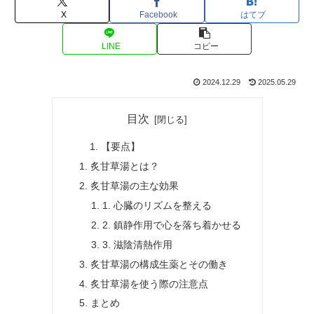
X
Facebook
はてブ
LINE
コピー
2024.12.29
2025.05.29
目次
【要点】
炙甘草湯とは？
炙甘草湯の主な効果
1. 心臓のリズムを整える
2. 鎮静作用で心を落ち着かせる
3. 滋陰清熱作用
炙甘草湯の構成生薬とその働き
炙甘草湯を使う際の注意点
まとめ