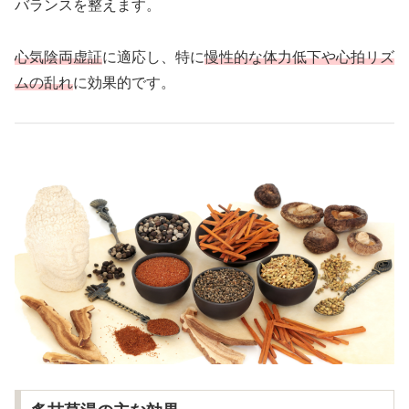
バランスを整えます。
心気陰両虚証
に適応し、特に
慢性的な体力低下や心拍リズ
ムの乱れ
に効果的です。