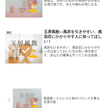
遥散は、気持ちの乱れや体調不良を整え
る漢方薬です。冷えや疲れが気になる時
にサポートしてくれるので紹介します
♪【要点】逍遥散とは：ストレスや疲労、
月経トラブルなどに効果がある漢方薬。
主な作用：気の巡りを良く...
玉屏風散—風邪を引きやすい、感
漢方
染症にかかりやす人に知ってほし
い！
風邪をひきやすい、感染症にかかりやす
い方は知っておいた方が良い漢方薬で
す。あなたの健康も守ってくれる知識に
なるので紹介します♪【要点】玉屏風散
（ぎょくへいふうさん）の特徴：体力を
補い、免疫力を強化する漢方薬。適応す
る症状：汗をかきやすく疲れ...
逍遥散—ストレスと体のバランスを整え
る漢方薬