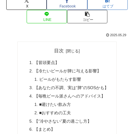
X
Facebook
はてブ
LINE
コピー
2025.05.29
目次
【冒頭要点】
【冷たいビールが脾に与える影響】
ビールがもたらす影響
【あなたの不調、実は“脾”のSOSかも】
【毎晩ビール派さんへのアドバイス】
■避けたい飲み方
■おすすめの工夫
【“冷やさない”夏の過ごし方】
【まとめ】