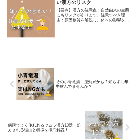
い漢方のリスク
【要点】漢方の注意点：自然由来の生薬
にもリスクがあります。注意すべき理
由：原因物質を解説し、体への影響を詳
細に記載。安全に使う方法：体質や症状
に合った使い方が重要。1. 附子（ぶし）
効果：体を温め、冷え性や関節痛を改
善。原因物質：アコニチン...
その小青竜湯、逆効果かも？知らずに年
中飲んでませんか？
病院でよく使われるツムラ漢方10選｜処
方される理由と特徴を徹底解説！