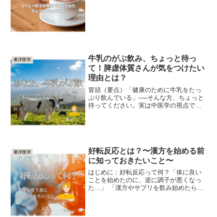
と始まらない」「でも最近、飲むとお腹
が冷える気がする…」「カフェイン、や
っぱり摂りすぎかな？」そんなふうに、
日常に寄り添ってくれるコ...
牛乳のがぶ飲み、ちょっと待っ
東洋医学
て！脾虚体質さんが気をつけたい
理由とは？
冒頭（要点）「健康のために牛乳をたっ
ぷり飲んでいる」──そんな方、ちょっと
待ってください。実は中医学の視点で
は、体質によっては牛乳の“がぶ飲み”が不
調の原因になることもあるのです。特に
「脾虚体質」の方は要注意。この記事で
はその理由と、牛乳と...
好転反応とは？〜漢方を始める前
東洋医学
に知っておきたいこと〜
はじめに：好転反応って何？「体に良い
ことを始めたのに、逆に調子が悪くなっ
た…」 「漢方やサプリを飲み始めたら、
だるさや吹き出物が出てきた…」そんな
経験はありませんか？これは 「好転反応
（こうてんはんのう）」 と呼ばれる現象