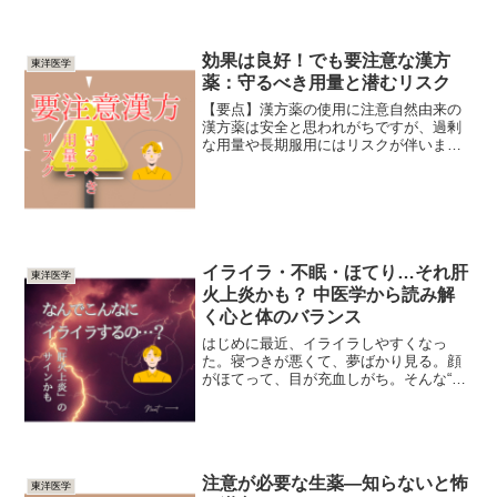
かもしれません。好...
効果は良好！でも要注意な漢方
東洋医学
薬：守るべき用量と潜むリスク
【要点】漢方薬の使用に注意自然由来の
漢方薬は安全と思われがちですが、過剰
な用量や長期服用にはリスクが伴いま
す。注意が必要な生薬麻黄、甘草、附
子、大黄、山梔子（さんしし）は、過剰
摂取や誤った使い方で副作用が発生する
可能性があります。正しい使い...
イライラ・不眠・ほてり…それ肝
東洋医学
火上炎かも？ 中医学から読み解
く心と体のバランス
はじめに最近、イライラしやすくなっ
た。寝つきが悪くて、夢ばかり見る。顔
がほてって、目が充血しがち。そんな“な
んとなくの不調”を感じていませんか？中
医学では、これらの状態を「肝火上炎
（かんかじょうえん）」と呼びます。 こ
の記事では、肝火上炎と...
注意が必要な生薬—知らないと怖
東洋医学